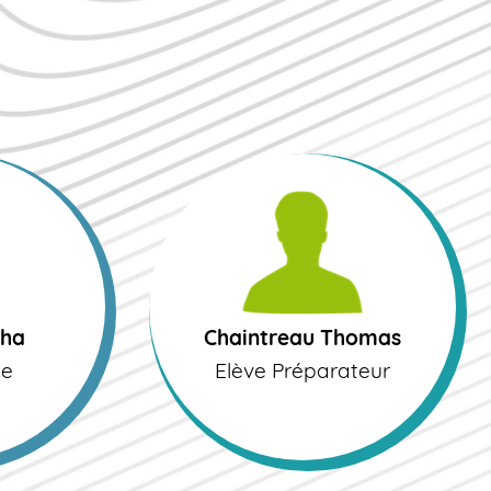
Chaintreau Thomas
Elève Préparateur
cha
Chaintreau Thomas
ce
Elève Préparateur