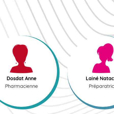
osdat Anne
Lainé Natacha
harmacienne
Préparatrice
Dosdat Anne
Lainé Nata
Pharmacienne
Préparatri