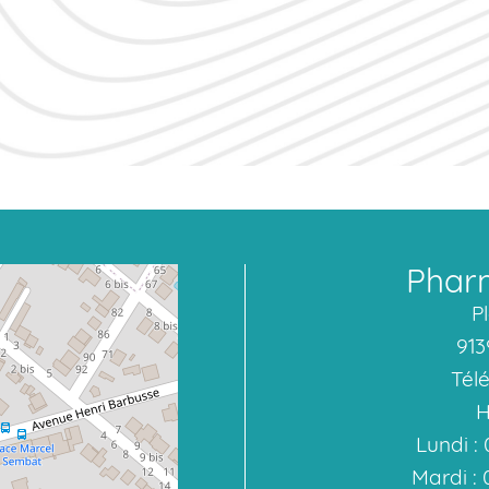
Pharm
P
913
Télé
H
Lundi : 
Mardi : 