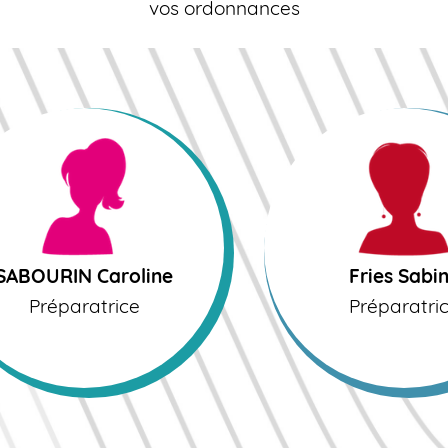
vos ordonnances
URIN Caroline
Fries Sabine
réparatrice
Préparatrice
SABOURIN Caroline
Fries Sabi
Préparatrice
Préparatri