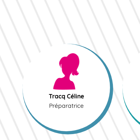
Tracq Céline
D
Préparatrice
P
Tracq Céline
Préparatrice